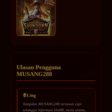
Ulasan Pengguna
MUSANG288
Ling
Tampilan MUSANG288 tersusun rapi
sehingga informasi Slot88, menu utama,