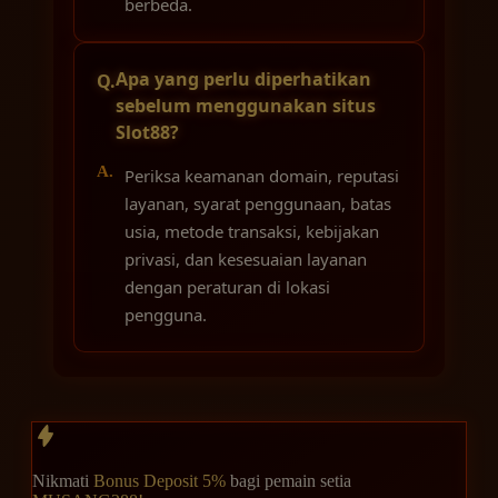
berbeda.
Apa yang perlu diperhatikan
sebelum menggunakan situs
Slot88?
Periksa keamanan domain, reputasi
layanan, syarat penggunaan, batas
usia, metode transaksi, kebijakan
privasi, dan kesesuaian layanan
dengan peraturan di lokasi
pengguna.
Nikmati
Bonus Deposit 5%
bagi pemain setia