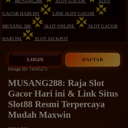
MUSANG288
SLOT GACOR
SLOT
GACOR HARI INI
LINK SLOT GACOR
MUSANG 288
SLOT ONLINE
SLOT GACOR
HARI INI
SLOT JACKPOT
LOGIN
DAFTAR
Design ID: 74165272
MUSANG288: Raja Slot
Gacor Hari ini & Link Situs
Slot88 Resmi Terpercaya
Mudah Maxwin