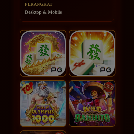
PERANGKAT
Desktop & Mobile