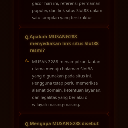
gacor hari ini, referensi permainan
populer, dan link situs Slot88 dalam
satu tampilan yang terstruktur.
Apakah MUSANG288
menyediakan link situs Slot88
resmi?
MUSANG288 menampilkan tautan
utama menuju halaman Slot88
yang digunakan pada situs ini.
Pengguna tetap perlu memeriksa
alamat domain, ketentuan layanan,
dan legalitas yang berlaku di
wilayah masing-masing.
Mengapa MUSANG288 disebut