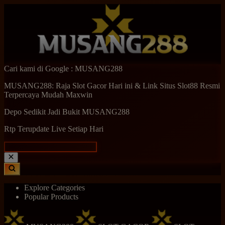
Cari kami di Google : MUSANG288
MUSANG288: Raja Slot Gacor Hari ini & Link Situs Slot88 Resmi
Terpercaya Mudah Maxwin
Depo Sedikit Jadi Bukit MUSANG288
Rtp Terupdate Live Setiap Hari
Explore Categories
Popular Products