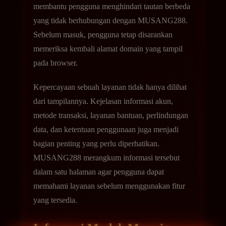
membantu pengguna menghindari tautan berbeda
yang tidak berhubungan dengan MUSANG288.
Sebelum masuk, pengguna tetap disarankan
memeriksa kembali alamat domain yang tampil
pada browser.
Kepercayaan sebuah layanan tidak hanya dilihat
dari tampilannya. Kejelasan informasi akun,
metode transaksi, layanan bantuan, perlindungan
data, dan ketentuan penggunaan juga menjadi
bagian penting yang perlu diperhatikan.
MUSANG288 merangkum informasi tersebut
dalam satu halaman agar pengguna dapat
memahami layanan sebelum menggunakan fitur
yang tersedia.