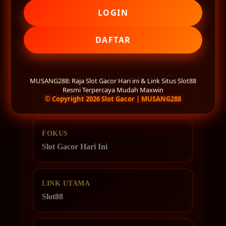
lengkap dan link Slot88 yang tersusun jelas,
LOGIN
MUSANG288 menjadi referensi praktis bagi
pengguna yang mencari informasi slot gacor hari
DAFTAR
ini dalam satu halaman.
MUSANG288: Raja Slot Gacor Hari ini & Link Situs Slot88
BRAND
Resmi Terpercaya Mudah Maxwin
MUSANG288
© Copyright 2026 Slot Gacor | MUSANG288
FOKUS
Slot Gacor Hari Ini
LINK UTAMA
Slot88