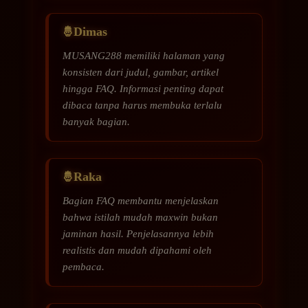
Dimas
MUSANG288 memiliki halaman yang
konsisten dari judul, gambar, artikel
hingga FAQ. Informasi penting dapat
dibaca tanpa harus membuka terlalu
banyak bagian.
Raka
Bagian FAQ membantu menjelaskan
bahwa istilah mudah maxwin bukan
jaminan hasil. Penjelasannya lebih
realistis dan mudah dipahami oleh
pembaca.