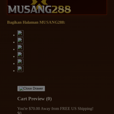
Bagikan Halaman MUSANG288:
Cart Preview (0)
You're
$70.00
Away from
FREE US Shipping!
$0