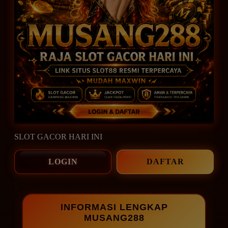
SLOT GACOR HARI INI
LOGIN
DAFTAR
INFORMASI LENGKAP
MUSANG288