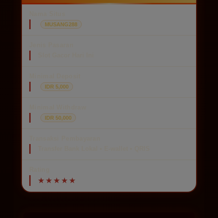
Nama Situs
MUSANG288
Jenis Pasaran
Slot Gacor Hari Ini
Minimal Deposit
IDR 5,000
Minimal Withdraw
IDR 50,000
Transaksi Pembayaran
Transfer Bank Lokal • E-wallet • QRIS
Rating