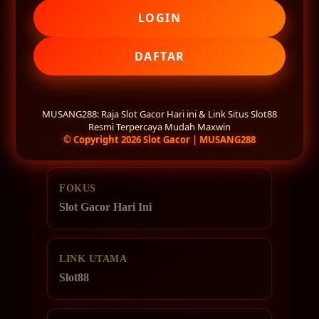
lengkap dan link Slot88 yang tersusun jelas,
LOGIN
MUSANG288 menjadi referensi praktis bagi
pengguna yang mencari informasi slot gacor hari
DAFTAR
ini dalam satu halaman.
MUSANG288: Raja Slot Gacor Hari ini & Link Situs Slot88
BRAND
Resmi Terpercaya Mudah Maxwin
MUSANG288
© Copyright 2026 Slot Gacor | MUSANG288
FOKUS
Slot Gacor Hari Ini
LINK UTAMA
Slot88