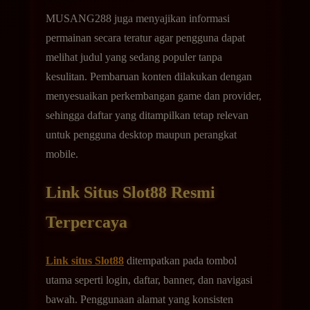
MUSANG288 juga menyajikan informasi
permainan secara teratur agar pengguna dapat
melihat judul yang sedang populer tanpa
kesulitan. Pembaruan konten dilakukan dengan
menyesuaikan perkembangan game dan provider,
sehingga daftar yang ditampilkan tetap relevan
untuk pengguna desktop maupun perangkat
mobile.
Link Situs Slot88 Resmi
Terpercaya
Link situs Slot88
ditempatkan pada tombol
utama seperti login, daftar, banner, dan navigasi
bawah. Penggunaan alamat yang konsisten