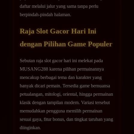
daftar melalui jalur yang sama tanpa perlu
berpindah-pindah halaman.
Raja Slot Gacor Hari Ini
dengan Pilihan Game Populer
Sebutan raja slot gacor hari ini melekat pada
MUSANG288 karena pilihan permainannya
mencakup berbagai tema dan karakter yang
banyak dicari pemain. Tersedia game bernuansa
petualangan, mitologi, oriental, hingga permainan
klasik dengan tampilan modern. Variasi tersebut
memudahkan pengguna memilih permainan
sesuai gaya, fitur bonus, dan tingkat taruhan yang
diinginkan.