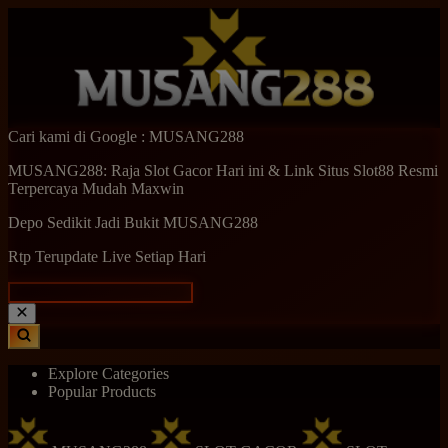
Cari kami di Google : MUSANG288
MUSANG288: Raja Slot Gacor Hari ini & Link Situs Slot88 Resmi
Terpercaya Mudah Maxwin
Depo Sedikit Jadi Bukit MUSANG288
Rtp Terupdate Live Setiap Hari
Explore Categories
Popular Products