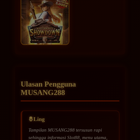
Ulasan Pengguna
MUSANG288
Ling
Tampilan MUSANG288 tersusun rapi
sehingga informasi Slot88, menu utama,