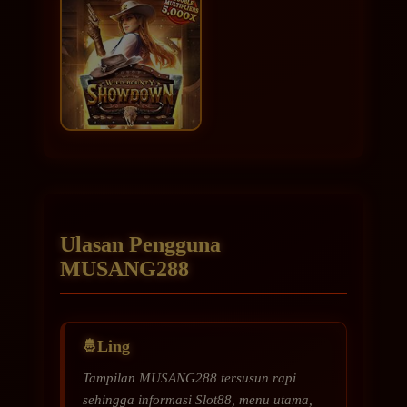
Ulasan Pengguna
MUSANG288
Ling
Tampilan MUSANG288 tersusun rapi
sehingga informasi Slot88, menu utama,