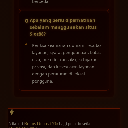
berbeda.
Apa yang perlu diperhatikan
sebelum menggunakan situs
Slot88?
Periksa keamanan domain, reputasi
layanan, syarat penggunaan, batas
usia, metode transaksi, kebijakan
privasi, dan kesesuaian layanan
dengan peraturan di lokasi
pengguna.
Nikmati
Bonus Deposit 5%
bagi pemain setia