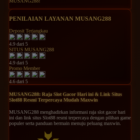
MUSANG288!
PENILAIAN LAYANAN MUSANG288
Deposit Terjangkau
4.9 dari 5
SITUS MUSANG288
4.9 dari 5
Promo Member
4.6 dari 5
MUSANG288: Raja Slot Gacor Hari ini & Link Situs
Slot88 Resmi Terpercaya Mudah Maxwin
MUSANG288 menghadirkan informasi raja slot gacor hari
ini dan link situs Slot88 resmi terpercaya dengan pilihan game
populer serta panduan bermain menuju peluang maxwin.