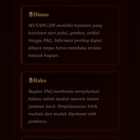
Dimas
MUSANG288 memiliki halaman yang
konsisten dari judul, gambar, artikel
hingga FAQ. Informasi penting dapat
dibaca tanpa harus membuka terlalu
banyak bagian.
Raka
Bagian FAQ membantu menjelaskan
bahwa istilah mudah maxwin bukan
jaminan hasil. Penjelasannya lebih
realistis dan mudah dipahami oleh
pembaca.