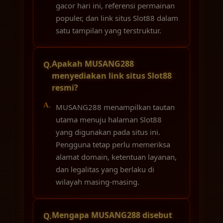
gacor hari ini, referensi permainan
populer, dan link situs Slot88 dalam
satu tampilan yang terstruktur.
Apakah MUSANG288
menyediakan link situs Slot88
resmi?
MUSANG288 menampilkan tautan
utama menuju halaman Slot88
yang digunakan pada situs ini.
Pengguna tetap perlu memeriksa
alamat domain, ketentuan layanan,
dan legalitas yang berlaku di
wilayah masing-masing.
Mengapa MUSANG288 disebut