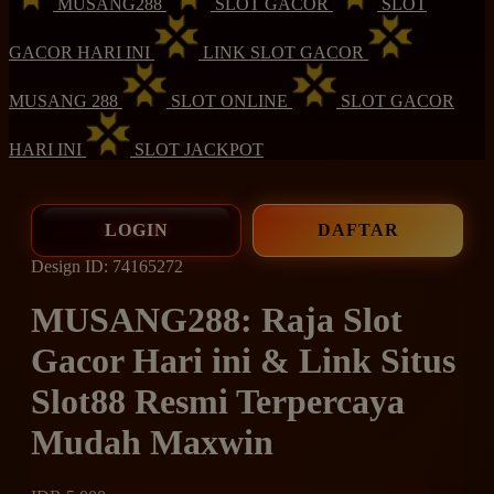
MUSANG288
SLOT GACOR
SLOT
GACOR HARI INI
LINK SLOT GACOR
MUSANG 288
SLOT ONLINE
SLOT GACOR
HARI INI
SLOT JACKPOT
LOGIN
DAFTAR
Design ID: 74165272
MUSANG288: Raja Slot
Gacor Hari ini & Link Situs
Slot88 Resmi Terpercaya
Mudah Maxwin