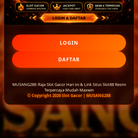
LOGIN
DAFTAR
MUSANG288: Raja Slot Gacor Hari ini & Link Situs Slot88 Resmi
Terpercaya Mudah Maxwin
© Copyright 2026 Slot Gacor | MUSANG288