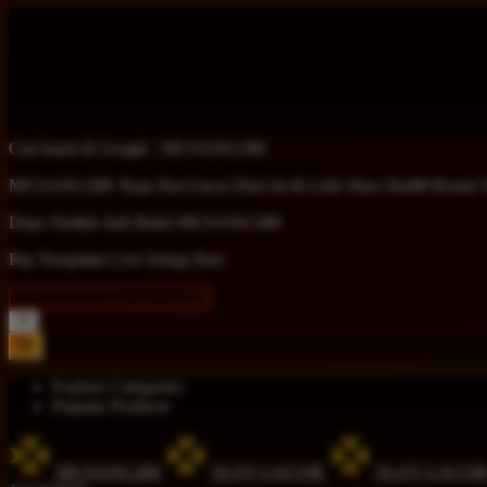
Cari kami di Google : MUSANG288
MUSANG288: Raja Slot Gacor Hari ini & Link Situs Slot88 Resmi
Depo Sedikit Jadi Bukit MUSANG288
Rtp Terupdate Live Setiap Hari
Explore Categories
Popular Products
MUSANG288
SLOT GACOR
SLOT GACOR 