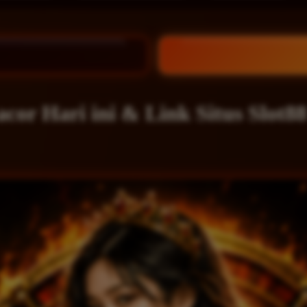
or Hari ini & Link Situs Slot8