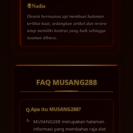
Nadia
Desain bernuansa api membuat halaman
terlihat kuat, sedangkan artikel dan review
tetap memiliki kontras yang baik sehingga
nyaman dibaca.
FAQ MUSANG288
Apa itu MUSANG288?
MUSANG288 merupakan halaman
informasi yang membahas raja slot