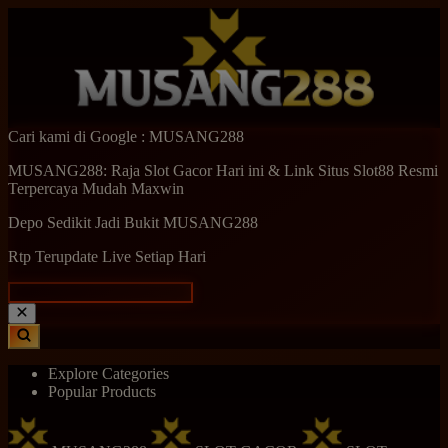
Cari kami di Google : MUSANG288
MUSANG288: Raja Slot Gacor Hari ini & Link Situs Slot88 Resmi
Terpercaya Mudah Maxwin
Depo Sedikit Jadi Bukit MUSANG288
Rtp Terupdate Live Setiap Hari
Explore Categories
Popular Products