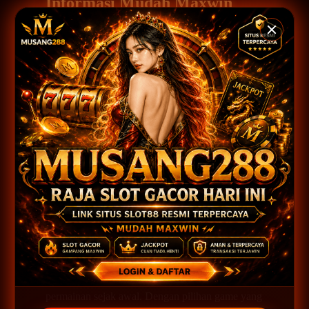
Informasi Mudah Maxwin
yang Lebih Terarah
Istilah mudah maxwin sering digunakan untuk
mencari game dengan fitur bonus dan potensi
hasil maksimal. Di MUSANG288, istilah tersebut
digunakan sebagai bagian dari informasi
permainan, bukan sebagai kepastian hasil. Setiap
game tetap mempunyai mekanisme, volatilitas,
nilai taruhan, dan hasil putaran yang berbeda.
Untuk memperoleh pengalaman bermain yang
lebih terarah, pengguna dapat mempelajari aturan
game, mengenali fitur bonus, memilih nominal
taruhan yang sesuai, serta menentukan batas
permainan sejak awal. Dengan pilihan game yang