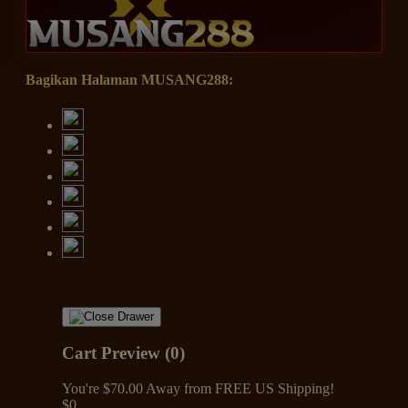
Bagikan Halaman MUSANG288:
Cart Preview (0)
You're
$70.00
Away from
FREE US Shipping!
$0