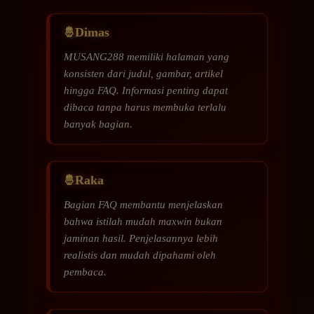
Dimas
MUSANG288 memiliki halaman yang
konsisten dari judul, gambar, artikel
hingga FAQ. Informasi penting dapat
dibaca tanpa harus membuka terlalu
banyak bagian.
Raka
Bagian FAQ membantu menjelaskan
bahwa istilah mudah maxwin bukan
jaminan hasil. Penjelasannya lebih
realistis dan mudah dipahami oleh
pembaca.