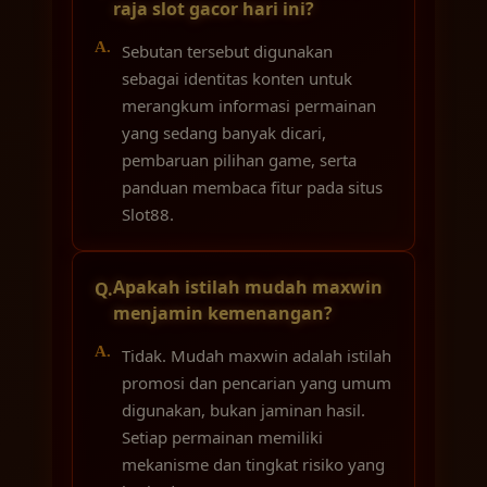
raja slot gacor hari ini?
Sebutan tersebut digunakan
sebagai identitas konten untuk
merangkum informasi permainan
yang sedang banyak dicari,
pembaruan pilihan game, serta
panduan membaca fitur pada situs
Slot88.
Apakah istilah mudah maxwin
menjamin kemenangan?
Tidak. Mudah maxwin adalah istilah
promosi dan pencarian yang umum
digunakan, bukan jaminan hasil.
Setiap permainan memiliki
mekanisme dan tingkat risiko yang