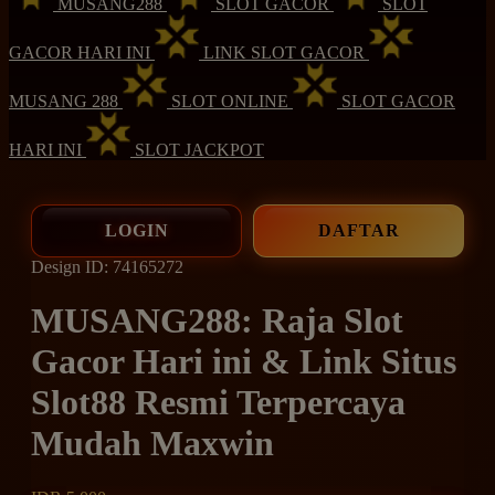
MUSANG288
SLOT GACOR
SLOT
GACOR HARI INI
LINK SLOT GACOR
MUSANG 288
SLOT ONLINE
SLOT GACOR
HARI INI
SLOT JACKPOT
LOGIN
DAFTAR
Design ID: 74165272
MUSANG288: Raja Slot
Gacor Hari ini & Link Situs
Slot88 Resmi Terpercaya
Mudah Maxwin