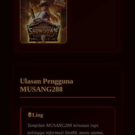
Ulasan Pengguna
MUSANG288
Ling
Tampilan MUSANG288 tersusun rapi
sehingga informasi Slot88, menu utama,