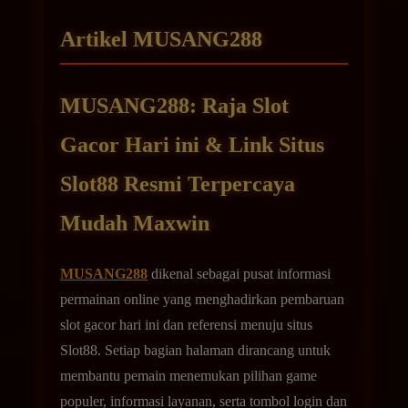
Artikel MUSANG288
MUSANG288: Raja Slot
Gacor Hari ini & Link Situs
Slot88 Resmi Terpercaya
Mudah Maxwin
MUSANG288
dikenal sebagai pusat informasi
permainan online yang menghadirkan pembaruan
slot gacor hari ini dan referensi menuju situs
Slot88. Setiap bagian halaman dirancang untuk
membantu pemain menemukan pilihan game
populer, informasi layanan, serta tombol login dan