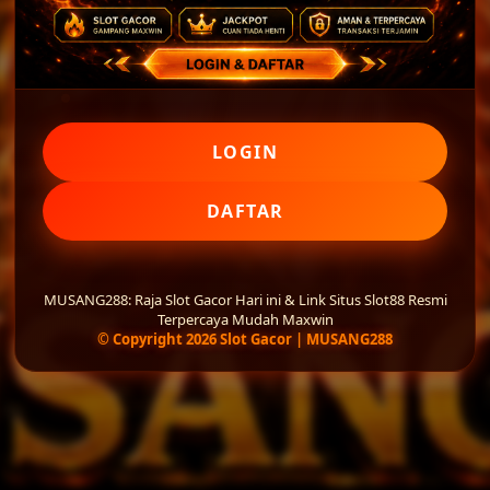
LOGIN
DAFTAR
MUSANG288: Raja Slot Gacor Hari ini & Link Situs Slot88 Resmi
Terpercaya Mudah Maxwin
© Copyright 2026 Slot Gacor | MUSANG288