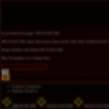
Cari kami di Google : MUSANG288
MUSANG288: Raja Slot Gacor Hari ini & Link Situs Slot88 Resmi
Depo Sedikit Jadi Bukit MUSANG288
Rtp Terupdate Live Setiap Hari
Explore Categories
Popular Products
MUSANG288
SLOT GACOR
SLOT GACOR 