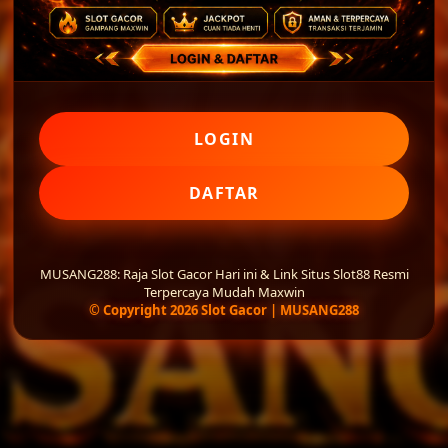
LOGIN
DAFTAR
MUSANG288: Raja Slot Gacor Hari ini & Link Situs Slot88 Resmi
Terpercaya Mudah Maxwin
© Copyright 2026 Slot Gacor | MUSANG288