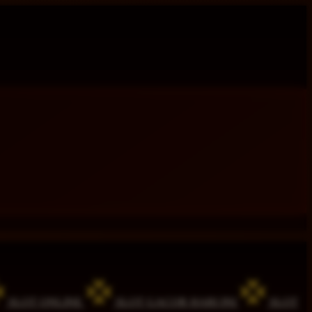
SLOT ONLINE
SLOT GACOR HARI INI
SLOT